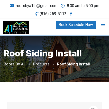
roofsbya1tb@gmail.com
8:00 am to 5:00 pm
(816) 259-5112
Book Schedule Now
Roof Siding Install
Roofs By A1
-
Products
-
Roof Siding Install